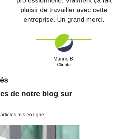
professionnelle. Vraiment ça fait
plaisir de travailler avec cette
entreprise. Un grand merci.
Marine B.
Cliente
tés
les de notre blog sur
rticles mis en ligne